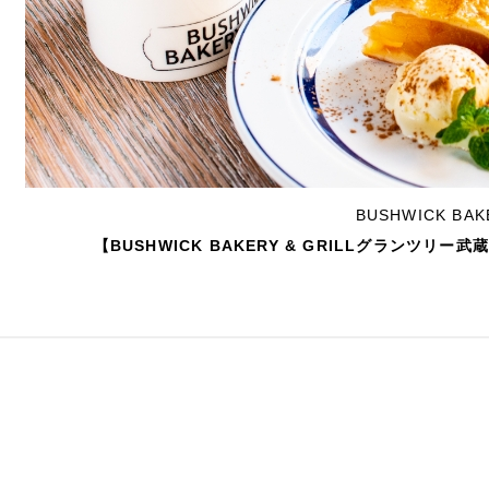
BUSHWICK B
【BUSHWICK BAKERY & GRILLグランツ