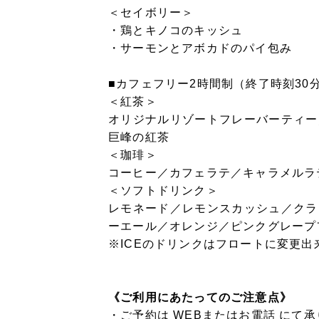
＜セイボリー＞
・鶏とキノコのキッシュ
・サーモンとアボカドのパイ包み
■カフェフリー2時間制（終了時刻30
＜紅茶＞
オリジナルリゾートフレーバーティー
巨峰の紅茶
＜珈琲＞
コーヒー／カフェラテ／キャラメルラ
＜ソフトドリンク＞
レモネード／レモンスカッシュ／クラ
ーエール／オレンジ／ピンクグレープ
※ICEのドリンクはフロートに変更出
《ご利用にあたってのご注意点》
・ご予約は
WEBまたはお電話
にて承