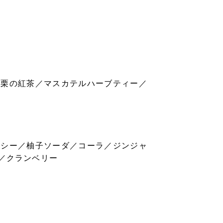
／栗の紅茶／マスカテルハーブティー／
ッシー／柚子ソーダ／コーラ／ジンジャ
／クランベリー